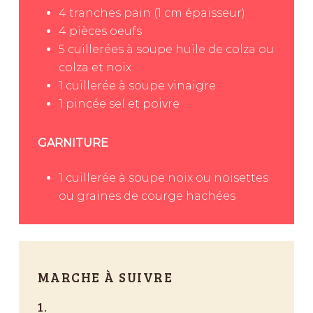
4
tranches
pain (1 cm épaisseur)
4
pièces
oeufs
5
cuillerées à soupe
huile de colza ou
colza et noix
1
cuillerée à soupe
vinaigre
1
pincée
sel et poivre
GARNITURE
1
cuillerée à soupe
noix ou noisettes
ou graines de courge hachées
MARCHE À SUIVRE
1.