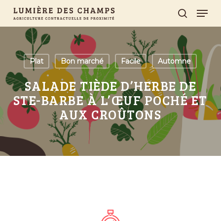
Skip
Men
search
to
main
content
Plat
Bon marché
Facile
Automne
SALADE TIÈDE D’HERBE DE
STE-BARBE À L’ŒUF POCHÉ ET
AUX CROÛTONS