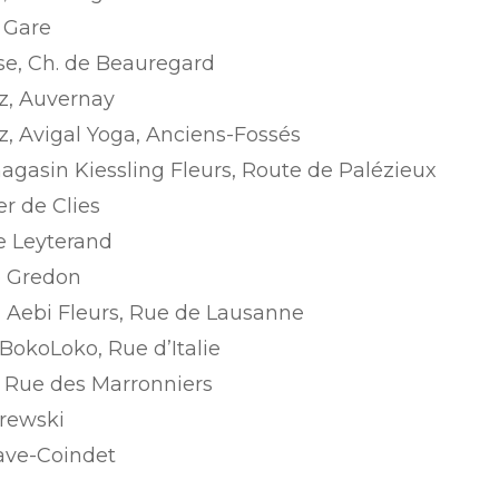
a Gare
e, Ch. de Beauregard
z, Auvernay
z, Avigal Yoga, Anciens-Fossés
magasin Kiessling Fleurs, Route de Palézieux
er de Clies
de Leyterand
io Gredon
 Aebi Fleurs, Rue de Lausanne
 BokoLoko, Rue d’Italie
, Rue des Marronniers
rewski
tave-Coindet