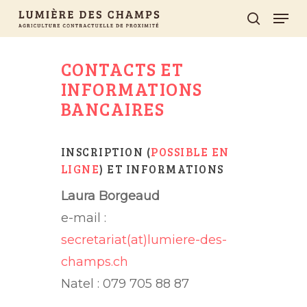
Skip
Men
search
to
main
CONTACTS ET
content
INFORMATIONS
BANCAIRES
INSCRIPTION (
POSSIBLE EN
LIGNE
) ET INFORMATIONS
Laura Borgeaud
e-mail :
secretariat(at)lumiere-des-
champs.ch
Natel : 079 705 88 87