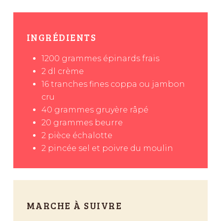
INGRÉDIENTS
1200
grammes
épinards frais
2
dl
crème
16
tranches fines
coppa ou jambon
cru
40
grammes
gruyère râpé
20
grammes
beurre
2
pièce
échalotte
2
pincée
sel et poivre du moulin
MARCHE À SUIVRE