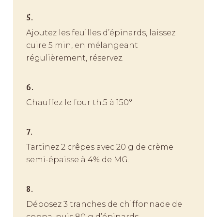
5.
Ajoutez les feuilles d’épinards, laissez
cuire 5 min, en mélangeant
régulièrement, réservez.
6.
Chauffez le four th.5 à 150°
7.
Tartinez 2 crêpes avec 20 g de crème
semi-épaisse à 4% de MG.
8.
Déposez 3 tranches de chiffonnade de
coppa, puis 80 g d’épinards.