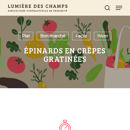
Skip
Men
search
to
main
content
Plat
Bon marché
Facile
Hiver
ÉPINARDS EN CRÊPES
GRATINÉES