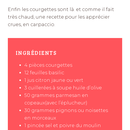
Enfin les courgettes sont là. et comme il fait
très chaud, une recette pour les apprécier
crues, en carpaccio.
INGRÉDIENTS
4
pièces
courgettes
12
feuilles
basilic
1
jus
citron jaune ou vert
3
cuillerées à soupe
huile d’olive
50
grammes
parmesan en
copeaux(avec l’éplucheur)
30
grammes
pignons ou noisettes
en morceaux
1
pincée
sel et poivre du moulin