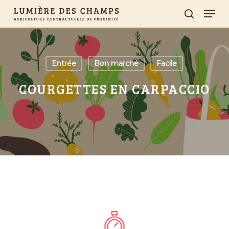
Skip
Men
search
to
main
content
Entrée
Bon marché
Facile
COURGETTES EN CARPACCIO