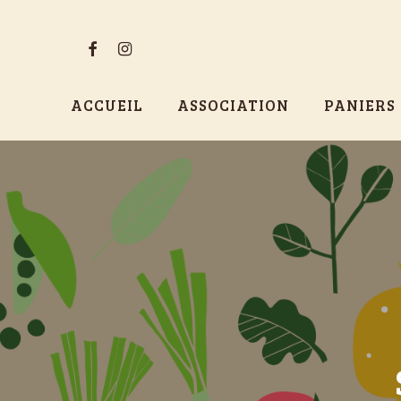
Skip
to
FACEBOOK
INSTAGRAM
main
content
ACCUEIL
ASSOCIATION
PANIERS