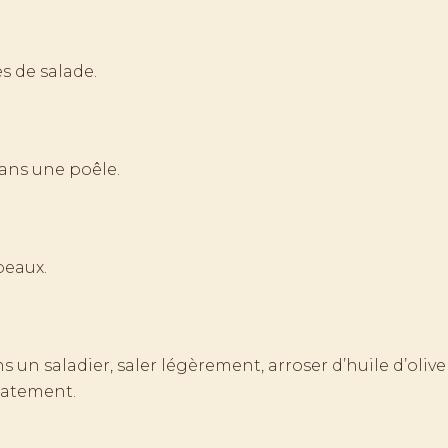
s de salade.
dans une poêle.
peaux.
 un saladier, saler légèrement, arroser d’huile d’olive
catement.