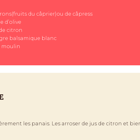
rons(fruits du câprier)ou de câpress
e d’olive
de citron
igre balsamique blanc
u moulin
E
ièrement les panais. Les arroser de jus de citron et bi