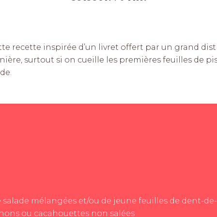
e recette inspirée d’un livret offert par un grand dist
anière, surtout si on cueille les premières feuilles de
de.
 salade mélangées et/ou de jeune feuilles de dent-de-
nons ou cacahouettes non salées