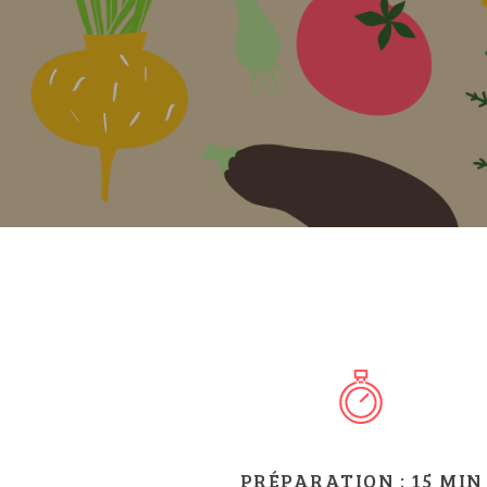
Hit enter to search or ESC to close
PRÉPARATION :
15
MIN