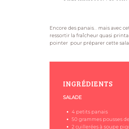
Encore des panais… mais avec cett
ressortir la fraîcheur quasi print
pointer pour préparer cette sala
INGRÉDIENTS
SALADE
4
petits
panais
50
grammes
pousses de
2
cuillerées à soupe
pig