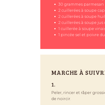
30
grammes
parmesan
2
cuillerées à soupe
cap
2
cuillerées à soupe
huil
2
cuillerées à soupe
jus 
1
cuillerée à soupe
vina
1
pincée
sel et poivre d
MARCHE À SUIVR
1.
Peler, rincer et râper gross
de noircir.