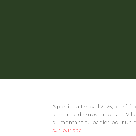
À partir du 1er avril 2025, les r
demande de subvention à la Ville
du montant du panier, pour un ma
sur leur site
.