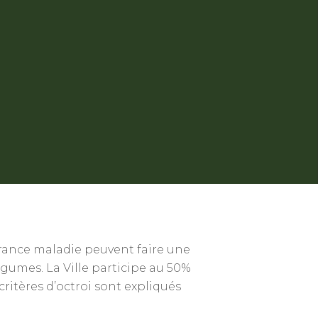
surance maladie peuvent faire une
gumes. La Ville participe au 50%
itères d’octroi sont expliqués