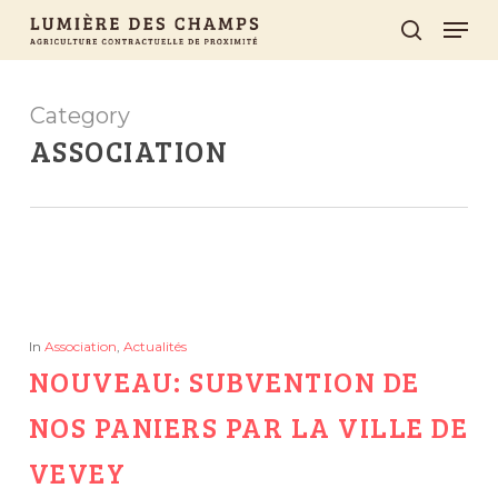
Skip
Men
search
to
main
Category
content
ASSOCIATION
In
Association
,
Actualités
NOUVEAU: SUBVENTION DE
NOS PANIERS PAR LA VILLE DE
VEVEY